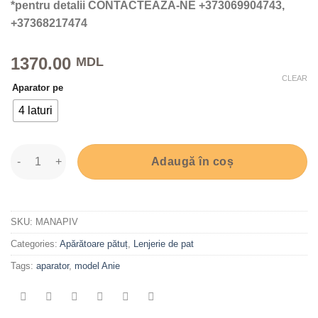
*pentru detalii CONTACTEAZĂ-NE +373069904743,
+37368217474
1370.00
MDL
CLEAR
Aparator pe
4 laturi
Apărător de pătuț, model Anie ivory quantity
Adaugă în coș
SKU:
MANAPIV
Categories:
Apărătoare pătuț
,
Lenjerie de pat
Tags:
aparator
,
model Anie