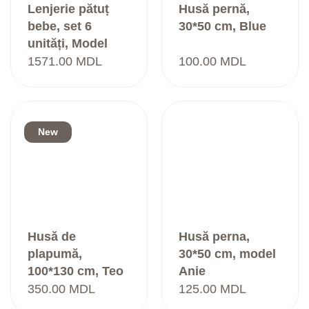
Lenjerie pătuț
Husă pernă,
bebe, set 6
30*50 cm, Blue
unități, Model
Mara, Bunnies
1571.00
MDL
100.00
MDL
New
Husă de
Husă perna,
plapumă,
30*50 cm, model
100*130 cm, Teo
Anie
Ivory
350.00
MDL
125.00
MDL