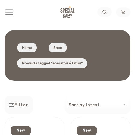
Skip
to
content
Home
/
Shop
/
Products tagged “aparatori 4 laturi”
Filter
New
New