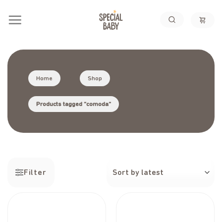
Skip
to
content
Home
/
Shop
/
Products tagged “comoda”
Filter