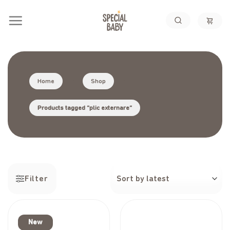
Skip
to
content
Home
/
Shop
/
Products tagged “plic externare”
Filter
New