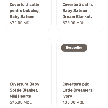
Cuvertură satin
Cuvertură satin,
pentru bebeluși,
Baby Sateen
Baby Sateen
Dream Blanket,
Coverlet, 90*90 cm
Ivory Hearts,
670.00
MDL
575.00
MDL
90*90 cm
Best seller
Cuvertura Baby
Cuvertura plic
Softie Blanket,
Little Dreamers,
Mini Hearts
ivory
575.00
MDL
435.00
MDL