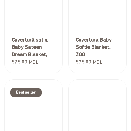
Cuvertură satin,
Cuvertura Baby
Baby Sateen
Softie Blanket,
Dream Blanket,
ZOO
Grey Hearts, 90*90
575.00
MDL
575.00
MDL
cm
Best seller