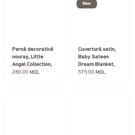
New
Pernă decorativă
Cuvertură satin,
nouraș, Little
Baby Sateen
Angel Collection,
Dream Blanket,
Albastru
Animal Toys,
280.00
MDL
575.00
MDL
90*90 cm