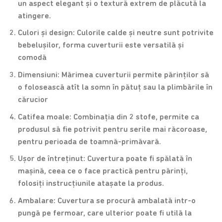
un aspect elegant și o textură extrem de plăcută la
atingere.
Culori și design: Culorile calde și neutre sunt potrivite
bebelușilor, forma cuverturii este versatilă și
comodă
Dimensiuni: Mărimea cuverturii permite părinților să
o folosească atît la somn în pătuț sau la plimbările în
cărucior
Catifea moale: Combinația din 2 stofe, permite ca
produsul să fie potrivit pentru serile mai răcoroase,
pentru perioada de toamnă-primăvară.
Ușor de întreținut: Cuvertura poate fi spălată în
mașină, ceea ce o face practică pentru părinți,
folosiți instrucțiunile atașate la produs.
Ambalare: Cuvertura se procură ambalată intr-o
pungă pe fermoar, care ulterior poate fi utilă la