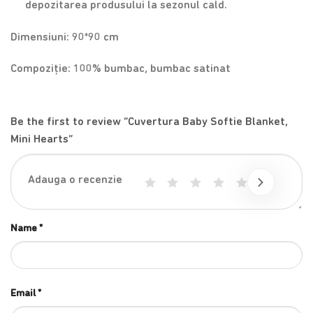
depozitarea produsului la sezonul cald.
Dimensiuni: 90*90 cm
Compoziție: 100% bumbac, bumbac satinat
Be the first to review “Cuvertura Baby Softie Blanket,
Mini Hearts”
1
2
3
4
5
Name
*
Email
*