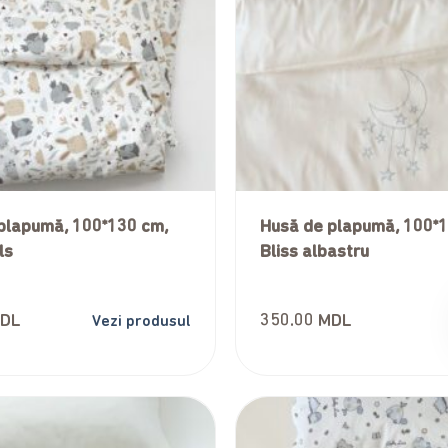
plapumă, 100*130 cm,
Husă de plapumă, 100*
ls
Bliss albastru
DL
350.00
MDL
Vezi produsul