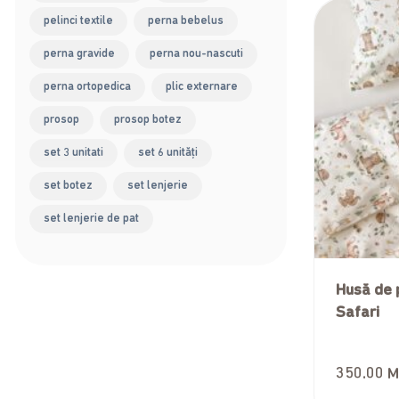
pelinci textile
perna bebelus
perna gravide
perna nou-nascuti
perna ortopedica
plic externare
prosop
prosop botez
set 3 unitati
set 6 unități
set botez
set lenjerie
set lenjerie de pat
Husă de 
Safari
350.00
M