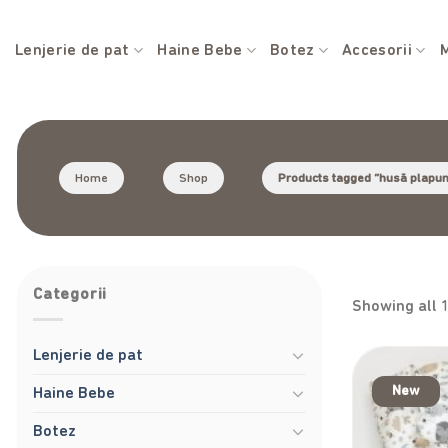
Skip
to
Lenjerie de pat
Haine Bebe
Botez
Accesorii
M
content
Home
/
Shop
/
Products tagged “husă plapu
Categorii
Showing all 
Lenjerie de pat
New
Haine Bebe
Botez