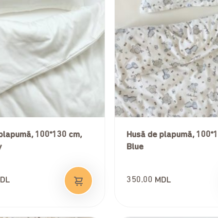
plapumă, 100*130 cm,
Husă de plapumă, 100*
y
Blue
DL
350.00
MDL