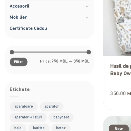
Accesorii
Mobilier
Certificate Cadou
Min
Max
Price:
250 MDL
—
350 MDL
Filter
price
price
Husă de 
Baby Ow
Etichete
350.00
M
aparatoare
aparator
aparatori 4 laturi
babynest
baie
batiste
botez
New