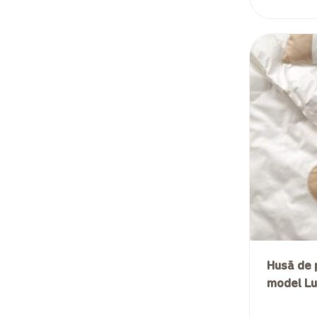
Husă de 
model Lul