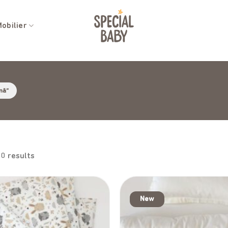
obilier
mă”
10 results
New