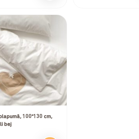
plapumă, 100*130 cm,
i bej