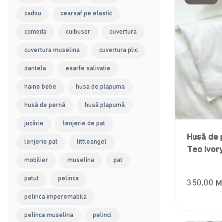
cadou
cearșaf pe elastic
comoda
cuibusor
cuvertura
cuvertura muselina
cuvertura plic
dantela
esarfe salivatie
haine bebe
husa de plapuma
husă de pernă
husă plapumă
jucărie
lenjerie de pat
Husă de 
lenjerie pat
littleangel
Teo Ivor
mobilier
muselina
pat
patut
pelinca
350.00
M
pelinca imperemabila
pelinca muselina
pelinci