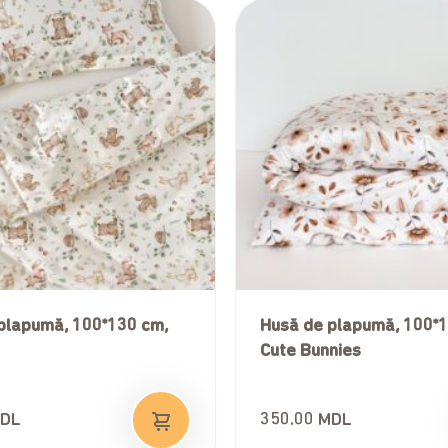
plapumă, 100*130 cm,
Husă de plapumă, 100*
Cute Bunnies
DL
350.00
MDL