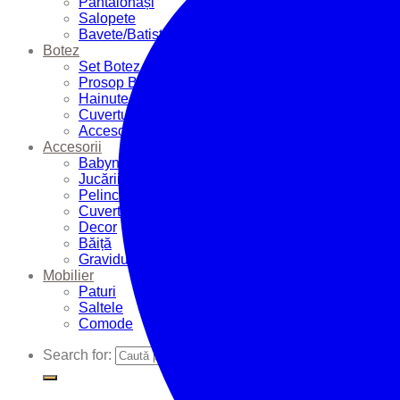
Pantalonași
Salopete
Bavete/Batiste
Botez
Set Botez
Prosop Botez
Hainute Botez
Cuverturi Botez
Accesorii Botez
Accesorii
Babynest
Jucării
Pelinci
Cuverturi
Decor
Băiță
Graviduțe
Mobilier
Paturi
Saltele
Comode
Search for: