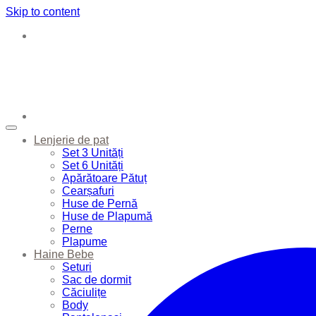
Skip to content
Lenjerie de pat
Set 3 Unități
Set 6 Unități
Apărătoare Pătuț
Cearșafuri
Huse de Pernă
Huse de Plapumă
Perne
Plapume
Haine Bebe
Seturi
Sac de dormit
Căciulițe
Body