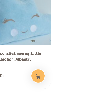
orativă nouraș, Little
lection, Albastru
DL