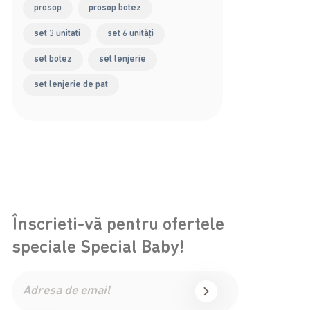
prosop
prosop botez
set 3 unitati
set 6 unități
set botez
set lenjerie
set lenjerie de pat
Înscrieti-vă pentru ofertele
speciale Special Baby!