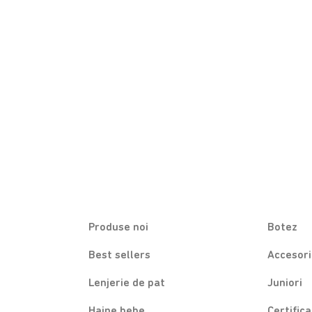
Produse noi
Botez
Best sellers
Accesori
Lenjerie de pat
Juniori
Haine bebe
Certific