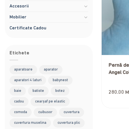
Accesorii
Mobilier
Certificate Cadou
Etichete
Pernă dec
aparatoare
aparator
Angel Col
aparatori 4 laturi
babynest
baie
batiste
botez
280.00
M
cadou
cearșaf pe elastic
comoda
cuibusor
cuvertura
cuvertura muselina
cuvertura plic