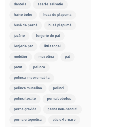
dantela
esarfe salivatie
haine bebe
husa de plapuma
husă de pernă
husă plapumă
jucărie
lenjerie de pat
lenjerie pat
littleangel
mobilier
muselina
pat
patut
pelinca
pelinca imperemabila
pelinca muselina
pelinci
pelinci textile
perna bebelus
perna gravide
perna nou-nascuti
perna ortopedica
plic externare