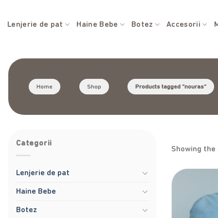
Skip
to
Lenjerie de pat
Haine Bebe
Botez
Accesorii
M
content
Home
/
Shop
/
Products tagged “nouras”
Categorii
Showing the 
Lenjerie de pat
Haine Bebe
Botez