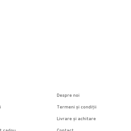
Despre noi
i
Termeni și condiții
Livrare și achitare
at cadou
Contact