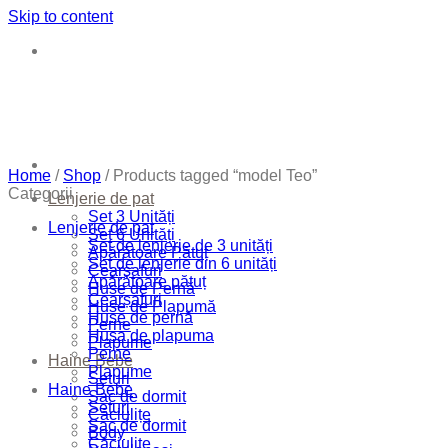
Skip to content
Home
/
Shop
/
Products tagged “model Teo”
Categorii
Lenjerie de pat
Set 3 Unități
Lenjerie de pat
Set 6 Unități
Set de lenjerie de 3 unități
Apărătoare Pătuț
Set de lenjerie din 6 unități
Cearșafuri
Apărătoare pătuț
Huse de Pernă
Cearșafuri
Huse de Plapumă
Huse de pernă
Perne
Husa de plapuma
Plapume
Perne
Haine Bebe
Plapume
Seturi
Haine Bebe
Sac de dormit
Seturi
Căciulițe
Sac de dormit
Body
Căciulițe