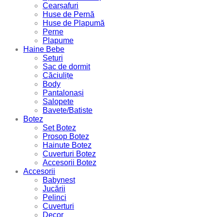
Cearșafuri
Huse de Pernă
Huse de Plapumă
Perne
Plapume
Haine Bebe
Seturi
Sac de dormit
Căciulițe
Body
Pantalonași
Salopete
Bavete/Batiste
Botez
Set Botez
Prosop Botez
Hainute Botez
Cuverturi Botez
Accesorii Botez
Accesorii
Babynest
Jucării
Pelinci
Cuverturi
Decor