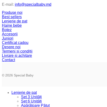
E-mail:
info@specialbaby.md
Produse noi
Best sellers
Lenjerie de pat
Haine bebe
Botez
Accesorii
Juniori
Certificat cadou
Despre noi
Termeni și condiții
Livrare și achitare
Contact
© 2026 Special Baby
Lenjerie de pat
Set 3 Unități
Set 6 Unități
Apărătoare Pătuț