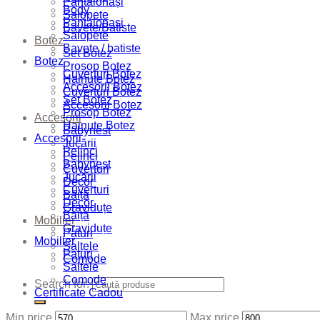
Pantalonași
Body
Salopete
Pantalonași
Bavete/Batiste
Salopete
Botez
Bavete / batiste
Set Botez
Botez
Prosop Botez
Cuverturi Botez
Hainute Botez
Accesorii Botez
Cuverturi Botez
Set Botez
Accesorii Botez
Prosop Botez
Accesorii
Hainute Botez
Babynest
Accesorii
Jucării
Pelinci
Pelinci
Babynest
Cuverturi
Jucării
Decor
Cuverturi
Băiță
Decor
Graviduțe
Băiță
Mobilier
Graviduțe
Paturi
Mobilier
Saltele
Paturi
Comode
Saltele
Comode
Search for:
Certificate Cadou
Min price
Max price