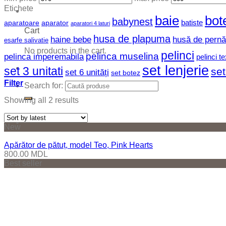
Etichete
baie
bot
babynest
batiste
aparatoare
aparator
aparatori 4 laturi
Cart
husa de plapuma
haine bebe
husă de pernă
esarfe salivatie
No products in the cart.
pelinci
pelinca muselina
pelinca imperemabila
pelinci te
set lenjerie
set 3 unitati
set
set 6 unități
set botez
Filter
Search for:
Showing all 2 results
New
Apărător de pătuț, model Teo, Pink Hearts
800.00
MDL
Best seller