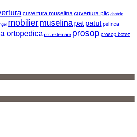
ertura
cuvertura muselina
cuvertura plic
dantela
mobilier
muselina
pat
patut
pelinca
angel
prosop
a ortopedica
prosop botez
plic externare