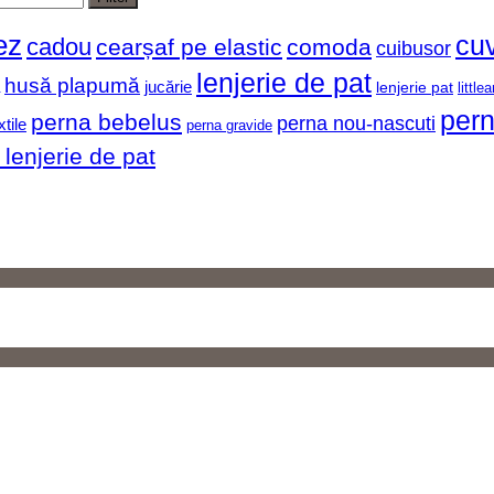
ez
cuv
cadou
cearșaf pe elastic
comoda
cuibusor
lenjerie de pat
husă plapumă
jucărie
lenjerie pat
little
pern
perna bebelus
perna nou-nascuti
xtile
perna gravide
 lenjerie de pat