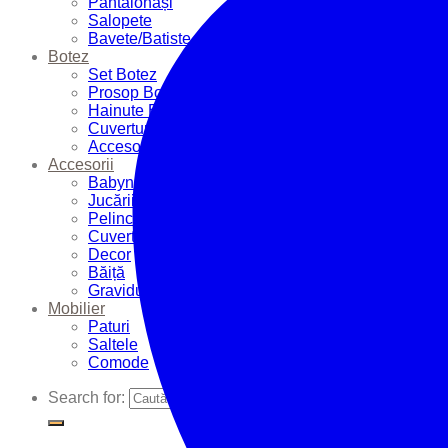
Pantalonași
Salopete
Bavete/Batiste
Botez
Set Botez
Prosop Botez
Hainute Botez
Cuverturi Botez
Accesorii Botez
Accesorii
Babynest
Jucării
Pelinci
Cuverturi
Decor
Băiță
Graviduțe
Mobilier
Paturi
Saltele
Comode
Search for: