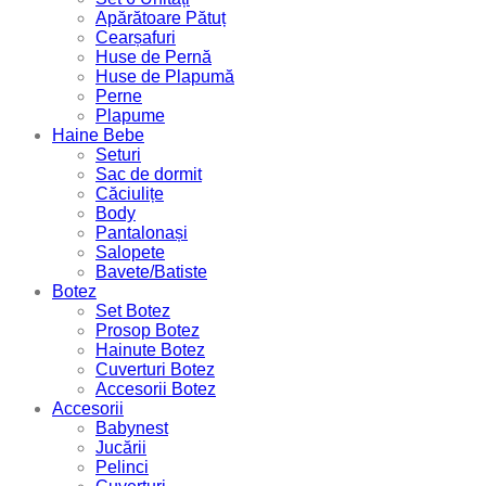
Apărătoare Pătuț
Cearșafuri
Huse de Pernă
Huse de Plapumă
Perne
Plapume
Haine Bebe
Seturi
Sac de dormit
Căciulițe
Body
Pantalonași
Salopete
Bavete/Batiste
Botez
Set Botez
Prosop Botez
Hainute Botez
Cuverturi Botez
Accesorii Botez
Accesorii
Babynest
Jucării
Pelinci