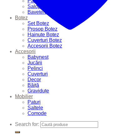
Pantalonași
Salopete
Bavete/Batiste
Botez
Set Botez
Prosop Botez
Hainute Botez
Cuverturi Botez
Accesorii Botez
Accesorii
Babynest
Jucării
Pelinci
Cuverturi
Decor
Băiță
Graviduțe
Mobilier
Paturi
Saltele
Comode
Search for: