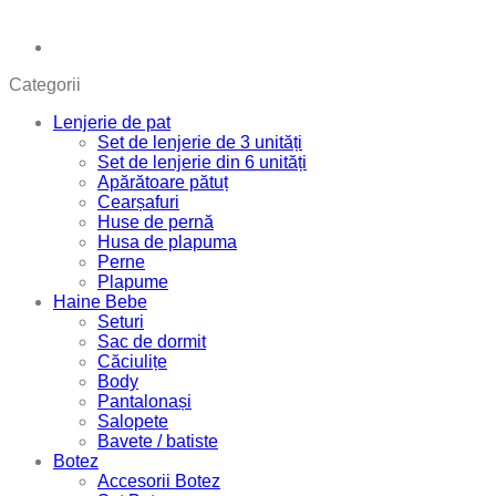
Categorii
Lenjerie de pat
Set de lenjerie de 3 unități
Set de lenjerie din 6 unități
Apărătoare pătuț
Cearșafuri
Huse de pernă
Husa de plapuma
Perne
Plapume
Haine Bebe
Seturi
Sac de dormit
Căciulițe
Body
Pantalonași
Salopete
Bavete / batiste
Botez
Accesorii Botez