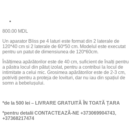
800.00
MDL
Un aparator Bliss pe 4 laturi este format din 2 laterale de
120*40 cm si 2 laterale de 60*50 cm. Modelul este executat
pentru un patut de dimensiunea de 120*60cm.
Înălțimea apărătorilor este de 40 cm, suficient de înalți pentru
a păstra locul din pătuț izolat, pentru a contribui la locul de
intimitate a celui mic. Grosimea apărătorilor este de 2-3 cm,
potriviți pentru a proteja de lovituri, dar nu iau din spațiul de
somn a bebelușului.
*de la 500 lei – LIVRARE GRATUITĂ ÎN TOATĂ ȚARA
*pentru detalii CONTACTEAZĂ-NE +373069904743,
+37368217474