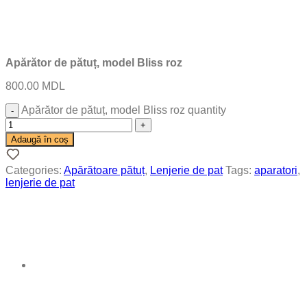
Apărător de pătuț, model Bliss roz
800.00
MDL
Apărător de pătuț, model Bliss roz quantity
Adaugă în coș
Categories:
Apărătoare pătuț
,
Lenjerie de pat
Tags:
aparatori
,
lenjerie de pat