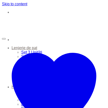
Skip to content
Lenjerie de pat
Set 3 Unități
Set 6 Unități
Apărătoare Pătuț
Cearșafuri
Huse de Pernă
Huse de Plapumă
Perne
Plapume
Haine Bebe
Seturi
Sac de dormit
Căciulițe
Body