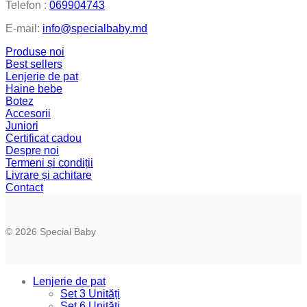
Telefon :
069904743
E-mail:
info@specialbaby.md
Produse noi
Best sellers
Lenjerie de pat
Haine bebe
Botez
Accesorii
Juniori
Certificat cadou
Despre noi
Termeni și condiții
Livrare și achitare
Contact
© 2026 Special Baby
Lenjerie de pat
Set 3 Unități
Set 6 Unități