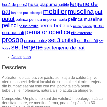
lenjerie de
husă plapumă
husă de pernă
jucărie
mobilier
muselina
pat
pat
lenjerie pat
littleangel
patut
pelinca muselina
pelinca
pelinca imperemabila
pelinci
perna bebelus
perna
pelinci textile
perna gravide
perna ortopedica
nou-nascuti
plic externare
prosop
set 3 unitati
prosop botez
set 6 unități
set
set lenjerie
set lenjerie de pat
botez
Description
Descriere
Apărătorii de catifea, vor păstra senzația de căldură și vor
oferi un aspect delicat locului de somn al celui mic. Lenjeria
din bumbac satinat este cea mai potrivită stofă pentru
bebeluși, e inofensivă, naturală și plăcută ca atingere.
Compozitie: Umpluturile sunt din vatelină hipoalergenică cu
densitate mare, ce menține forma, poate fi spălată la 30