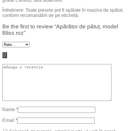
grade Celsius, fără stoarcere.
Întreținere: Toate piesele pot fi spălate în mașina de spălat,
conform recomandării de pe etichetă.
Be the first to review “Apărător de pătuț, model
Bliss roz”
Name
*
Email
*