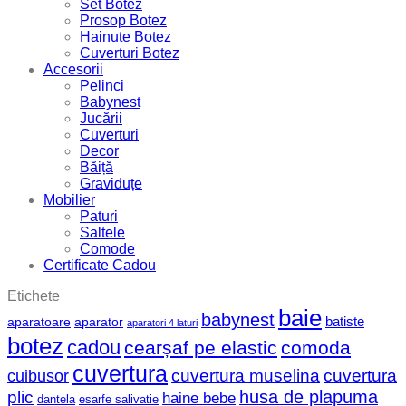
Set Botez
Prosop Botez
Hainute Botez
Cuverturi Botez
Accesorii
Pelinci
Babynest
Jucării
Cuverturi
Decor
Băiță
Graviduțe
Mobilier
Paturi
Saltele
Comode
Certificate Cadou
Etichete
baie
babynest
batiste
aparatoare
aparator
aparatori 4 laturi
botez
cadou
cearșaf pe elastic
comoda
cuvertura
cuvertura muselina
cuvertura
cuibusor
husa de plapuma
plic
haine bebe
dantela
esarfe salivatie