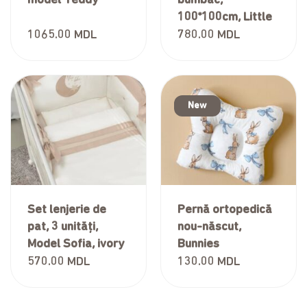
100*100cm, Little
Angel Collection,
1065.00
MDL
780.00
MDL
The Postman
New
Set lenjerie de
Pernă ortopedică
pat, 3 unități,
nou-născut,
Model Sofia, ivory
Bunnies
570.00
MDL
130.00
MDL