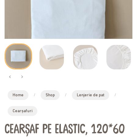
Home
/
Shop
/
Lenjerie de pat
/
Cearșafuri
Cearșaf pe elastic, 120*60