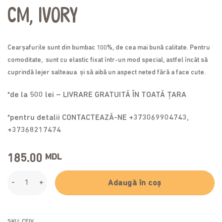
cm, ivory
Cearşafurile sunt din bumbac 100%, de cea mai bună calitate. Pentru
comoditate, sunt cu elastic fixat într-un mod special, astfel încât să
cuprindă lejer salteaua și să aibă un aspect neted fără a face cute.
*de la 500 lei – LIVRARE GRATUITĂ ÎN TOATĂ ȚARA
*pentru detalii CONTACTEAZĂ-NE +373069904743,
+37368217474
185.00
MDL
Cearșaf pe elastic, 120*60 cm, ivory quantity
Adaugă în coș
SKU:
CEIV