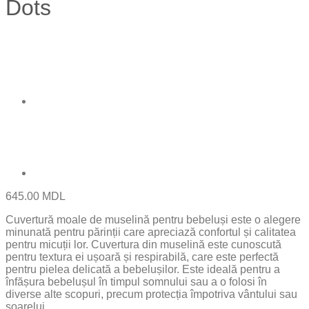
Dots
645.00
MDL
Cuvertură moale de muselină pentru bebeluși este o alegere
minunată pentru părinții care apreciază confortul și calitatea
pentru micuții lor. Cuvertura din muselină este cunoscută
pentru textura ei ușoară și respirabilă, care este perfectă
pentru pielea delicată a bebelușilor. Este ideală pentru a
înfășura bebelușul în timpul somnului sau a o folosi în
diverse alte scopuri, precum protecția împotriva vântului sau
soarelui.