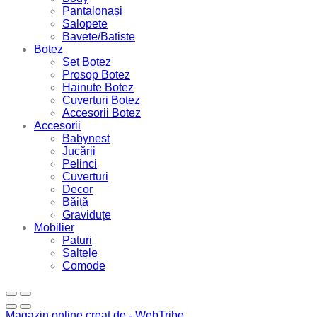
Pantalonași
Salopete
Bavete/Batiste
Botez
Set Botez
Prosop Botez
Hainute Botez
Cuverturi Botez
Accesorii Botez
Accesorii
Babynest
Jucării
Pelinci
Cuverturi
Decor
Băiță
Graviduțe
Mobilier
Paturi
Saltele
Comode
Magazin online creat de - WebTribe