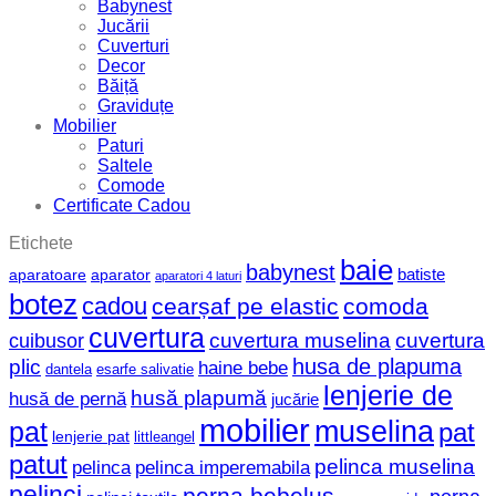
Babynest
Jucării
Cuverturi
Decor
Băiță
Graviduțe
Mobilier
Paturi
Saltele
Comode
Certificate Cadou
Etichete
baie
babynest
batiste
aparatoare
aparator
aparatori 4 laturi
botez
cadou
cearșaf pe elastic
comoda
cuvertura
cuvertura muselina
cuvertura
cuibusor
husa de plapuma
plic
haine bebe
dantela
esarfe salivatie
lenjerie de
husă plapumă
husă de pernă
jucărie
mobilier
muselina
pat
pat
lenjerie pat
littleangel
patut
pelinca muselina
pelinca
pelinca imperemabila
pelinci
perna bebelus