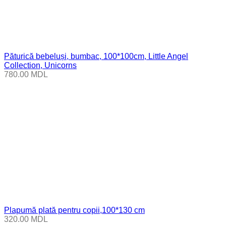
Păturică bebeluși, bumbac, 100*100cm, Little Angel
Collection, Unicorns
780.00
MDL
Plapumă plată pentru copii,100*130 cm
320.00
MDL