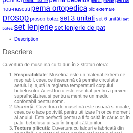
perna
pelinci textile
perna gravide
perna ortopedica
nou-nascuti
plic externare
prosop
set 3 unitati
prosop botez
set 6 unități
set
set lenjerie
set lenjerie de pat
botez
Description
Descriere
Cuvertură de muselină cu falduri în 2 straturi oferă:
Respirabilitate:
Muselina este un material extrem de
respirabil, ceea ce înseamnă că permite circulația
aerului și ajută la reglarea temperaturii corpului
bebelușului. Acest lucru este esențial pentru a preveni
supraîncălzirea și pentru a menține un mediu
confortabil pentru somn.
Ușurință:
Cuvertura de muselină este ușoară și moale,
ceea ce o face potrivită pentru utilizare în orice moment
al anului. Este perfectă pentru a fi folosită în cărucior, în
patul bebelușului sau în timpul călătoriilor.
Textura plăcută:
Cuvertura cu falduri e fabricată din