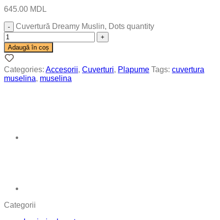
645.00
MDL
Cuvertură Dreamy Muslin, Dots quantity
Adaugă în coș
Categories:
Accesorii
,
Cuverturi
,
Plapume
Tags:
cuvertura
muselina
,
muselina
Categorii