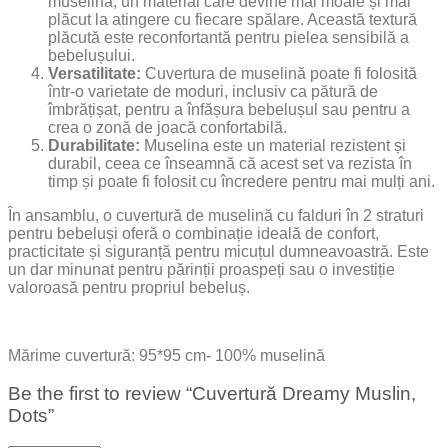
muselină, un material care devine mai moale și mai
plăcut la atingere cu fiecare spălare. Această textură
plăcută este reconfortantă pentru pielea sensibilă a
bebelușului.
Versatilitate:
Cuvertura de muselină poate fi folosită
într-o varietate de moduri, inclusiv ca pătură de
îmbrățișat, pentru a înfășura bebelușul sau pentru a
crea o zonă de joacă confortabilă.
Durabilitate:
Muselina este un material rezistent și
durabil, ceea ce înseamnă că acest set va rezista în
timp și poate fi folosit cu încredere pentru mai mulți ani.
În ansamblu, o cuvertură de muselină cu falduri în 2 straturi
pentru bebeluși oferă o combinație ideală de confort,
practicitate și siguranță pentru micuțul dumneavoastră. Este
un dar minunat pentru părinții proaspeți sau o investiție
valoroasă pentru propriul bebeluș.
Mărime cuvertură: 95*95 cm- 100% muselină
Be the first to review “Cuvertură Dreamy Muslin,
Dots”