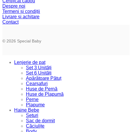
Certificat cadou
Despre noi
Termeni și condiții
Livrare și achitare
Contact
© 2026 Special Baby
Lenjerie de pat
Set 3 Unități
Set 6 Unități
Apărătoare Pătuț
Cearșafuri
Huse de Pernă
Huse de Plapumă
Perne
Plapume
Haine Bebe
Seturi
Sac de dormit
Căciulițe
Body