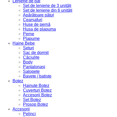
Lenjerie de pat
Set de lenjerie de 3 unități
Set de lenjerie din 6 unități
Apărătoare pătuț
Cearșafuri
Huse de pernă
Husa de plapuma
Perne
Plapume
Haine Bebe
Seturi
Sac de dormit
Căciulițe
Body
Pantalonași
Salopete
Bavete / batiste
Botez
Hainute Botez
Cuverturi Botez
Accesorii Botez
Set Botez
Prosop Botez
Accesorii
Pelinci