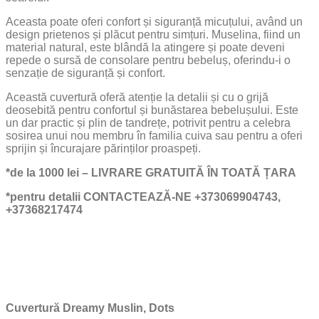
Aceasta poate oferi confort și siguranță micuțului, având un
design prietenos și plăcut pentru simțuri. Muselina, fiind un
material natural, este blândă la atingere și poate deveni
repede o sursă de consolare pentru bebeluș, oferindu-i o
senzație de siguranță și confort.
Această cuvertură oferă atenție la detalii și cu o grijă
deosebită pentru confortul și bunăstarea bebelușului. Este
un dar practic și plin de tandrețe, potrivit pentru a celebra
sosirea unui nou membru în familia cuiva sau pentru a oferi
sprijin și încurajare părinților proaspeți.
*de la 1000 lei – LIVRARE GRATUITĂ ÎN TOATĂ ȚARA
*pentru detalii CONTACTEAZĂ-NE +373069904743,
+37368217474
Cuvertură Dreamy Muslin, Dots