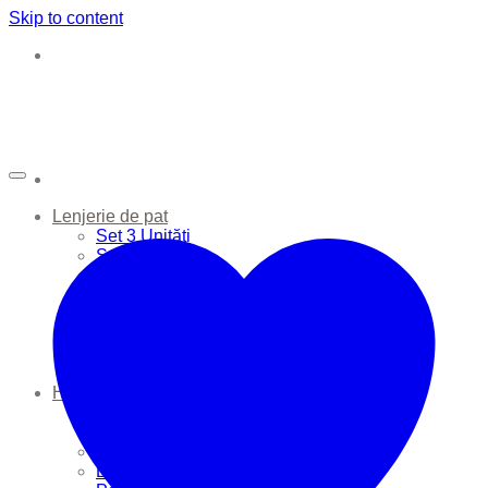
Skip to content
Lenjerie de pat
Set 3 Unități
Set 6 Unități
Apărătoare Pătuț
Cearșafuri
Huse de Pernă
Huse de Plapumă
Perne
Plapume
Haine Bebe
Seturi
Sac de dormit
Căciulițe
Body