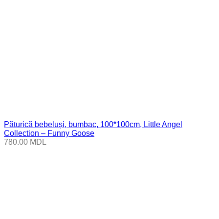
Păturică bebeluși, bumbac, 100*100cm, Little Angel
Collection – Funny Goose
780.00
MDL