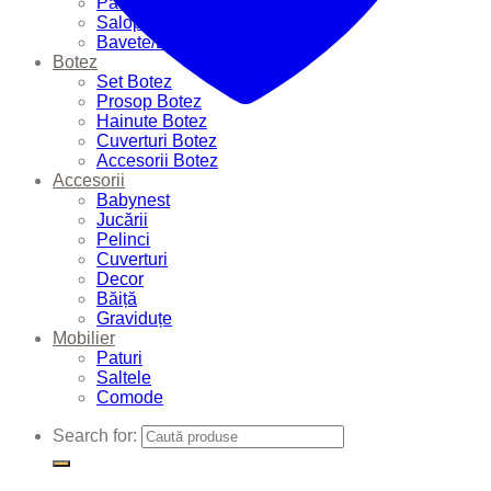
Pantalonași
Salopete
Bavete/Batiste
Botez
Set Botez
Prosop Botez
Hainute Botez
Cuverturi Botez
Accesorii Botez
Accesorii
Babynest
Jucării
Pelinci
Cuverturi
Decor
Băiță
Graviduțe
Mobilier
Paturi
Saltele
Comode
Search for: