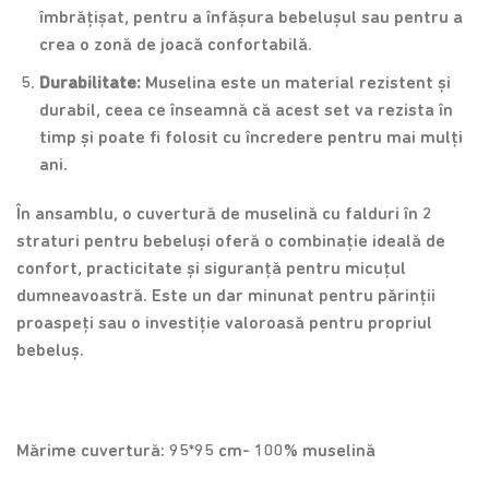
îmbrățișat, pentru a înfășura bebelușul sau pentru a
crea o zonă de joacă confortabilă.
Durabilitate:
Muselina este un material rezistent și
durabil, ceea ce înseamnă că acest set va rezista în
timp și poate fi folosit cu încredere pentru mai mulți
ani.
În ansamblu, o cuvertură de muselină cu falduri în 2
straturi pentru bebeluși oferă o combinație ideală de
confort, practicitate și siguranță pentru micuțul
dumneavoastră. Este un dar minunat pentru părinții
proaspeți sau o investiție valoroasă pentru propriul
bebeluș.
Mărime cuvertură: 95*95 cm- 100% muselină