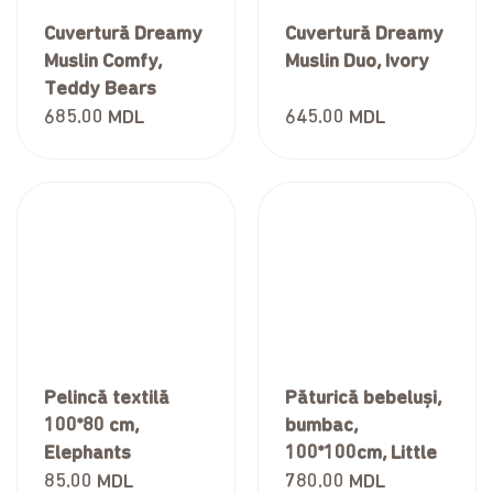
Cuvertură Dreamy
Cuvertură Dreamy
Muslin Comfy,
Muslin Duo, Ivory
Teddy Bears
685.00
MDL
645.00
MDL
Pelincă textilă
Păturică bebeluși,
100*80 cm,
bumbac,
Elephants
100*100cm, Little
Angel Collection,
85.00
MDL
780.00
MDL