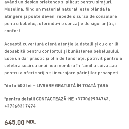
având un design prietenos și plăcut pentru simțuri.
Muselina, fiind un material natural, este blândă la
atingere și poate deveni repede o sursă de consolare
pentru bebeluș, oferindu-i o senzație de siguranță și
confort.
Această cuvertură oferă atenție la detalii și cu o grijă
deosebită pentru confortul și bunăstarea bebelușului.
Este un dar practic și plin de tandrețe, potrivit pentru a
celebra sosirea unui nou membru în familia cuiva sau
pentru a oferi sprijin și încurajare părinților proaspeți.
*de la 500 lei – LIVRARE GRATUITĂ ÎN TOATĂ ȚARA
*pentru detalii CONTACTEAZĂ-NE +373069904743,
+37368217474
645.00
MDL