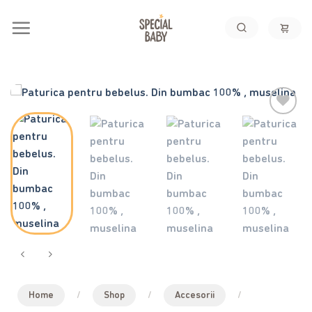
Skip
to
content
Home
/
Shop
/
Accesorii
/