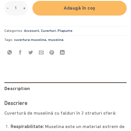
Cuvertură Dreamy Muslin Duo, Hearts quantity
Adaugă în coș
Categories:
Accesorii
,
Cuverturi
,
Plapume
Tags:
cuvertura muselina
,
muselina
Description
Descriere
Cuvertură de muselină cu falduri în 2 straturi oferă:
Respirabilitate:
Muselina este un material extrem de