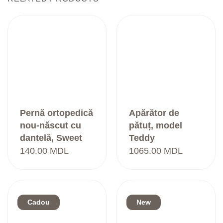
Pernă ortopedică
Apărător de
nou-născut cu
pătuț, model
dantelă, Sweet
Teddy
dreams, albastru
140.00
MDL
1065.00
MDL
Cadou
New