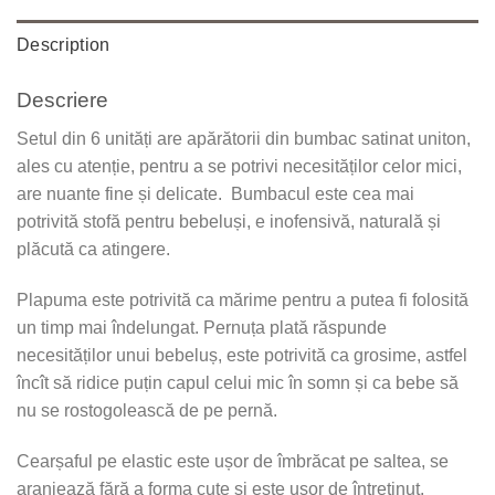
Description
Descriere
Setul din 6 unități are apărătorii din bumbac satinat uniton,
ales cu atenție, pentru a se potrivi necesităților celor mici,
are nuante fine și delicate. Bumbacul este cea mai
potrivită stofă pentru bebeluși, e inofensivă, naturală și
plăcută ca atingere.
Plapuma este potrivită ca mărime pentru a putea fi folosită
un timp mai îndelungat. Pernuța plată răspunde
necesităților unui bebeluș, este potrivită ca grosime, astfel
încît să ridice puțin capul celui mic în somn și ca bebe să
nu se rostogolească de pe pernă.
Cearșaful pe elastic este ușor de îmbrăcat pe saltea, se
aranjează fără a forma cute și este ușor de întreținut.