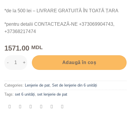
*de la 500 lei – LIVRARE GRATUITĂ ÎN TOATĂ ȚARA
*pentru detalii CONTACTEAZĂ-NE +373069904743,
+37368217474
1571.00
MDL
Lenjerie pătuț bebe, set 6 unități, Model Mara, Baby Owl quanti
Adaugă în coș
Categories:
Lenjerie de pat
,
Set de lenjerie din 6 unități
Tags:
set 6 unități
,
set lenjerie de pat