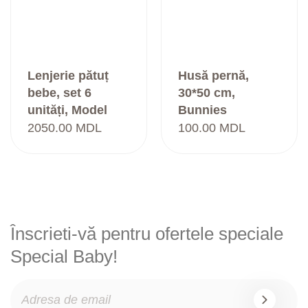
Lenjerie pătuț
Husă pernă,
bebe, set 6
30*50 cm,
unități, Model
Bunnies
Sofia, Ivory
2050.00
MDL
100.00
MDL
Înscrieti-vă pentru ofertele speciale
Special Baby!