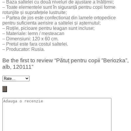
– Baza saltelei cu două niveluri de ajustare a înălțimii;
– Toate elementele sunt în siguranță pentru copii forme
rotunjite și suprafețele lustruite;
– Partea de jos este confectionat din lamele ortopedice
pentru suficienta aerisire a saltelei și așternutul;
– Roțile, picioare pentru leagan sunt incluse;
– Materiale: lemn / mesteacan
– Dimensiuni: 120 x 60 cm.
– Pretul este fara costul saltelei.
– Producator: Rusia.
Be the first to review “Pătuț pentru copii ”Beriozka”,
alb, 120111”