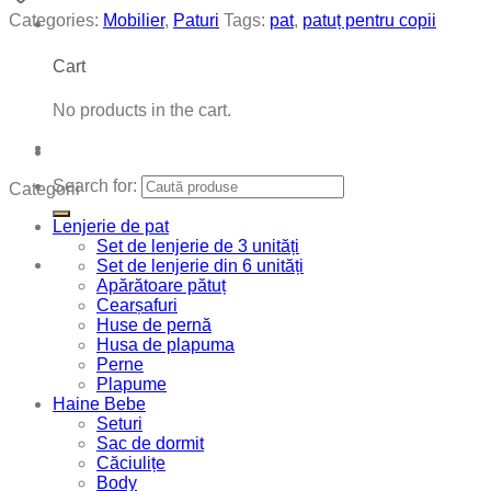
Categories:
Mobilier
,
Paturi
Tags:
pat
,
patuț pentru copii
Cart
No products in the cart.
Search for:
Categorii
Lenjerie de pat
Set de lenjerie de 3 unități
Set de lenjerie din 6 unități
Apărătoare pătuț
Cearșafuri
Huse de pernă
Husa de plapuma
Perne
Plapume
Haine Bebe
Seturi
Sac de dormit
Căciulițe
Body