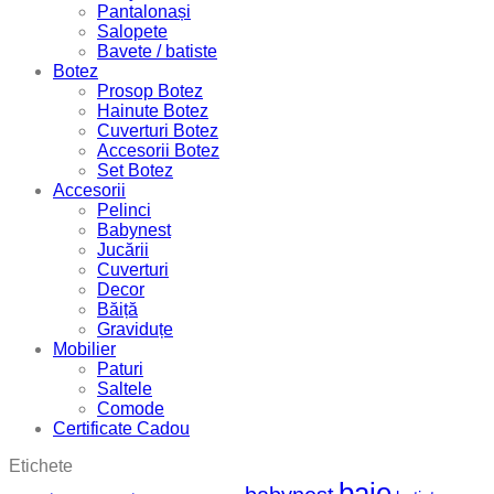
Pantalonași
Salopete
Bavete / batiste
Botez
Prosop Botez
Hainute Botez
Cuverturi Botez
Accesorii Botez
Set Botez
Accesorii
Pelinci
Babynest
Jucării
Cuverturi
Decor
Băiță
Graviduțe
Mobilier
Paturi
Saltele
Comode
Certificate Cadou
Etichete
baie