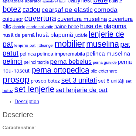
babynest
batiste
aparatoare
aparator
aparatori 4 laturi
botez
cadou
cearșaf pe elastic
comoda
cuvertura
cuvertura muselina
cuvertura
cuibusor
husa de plapuma
plic
haine bebe
dantela
esarfe salivatie
lenjerie de
husă plapumă
husă de pernă
jucărie
mobilier
muselina
pat
pat
lenjerie pat
littleangel
patut
pelinca muselina
pelinca
pelinca imperemabila
pelinci
perna bebelus
perna
pelinci textile
perna gravide
perna ortopedica
nou-nascuti
plic externare
prosop
set 3 unitati
prosop botez
set 6 unități
set
set lenjerie
set lenjerie de pat
botez
Description
Descriere
Caracteristice: