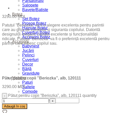
Pantalonași
Salopete
Bavete/Batiste
Botez
3290.00
MDL
Set Botez
Prosop Botez
Patuțul ”Beriozka” va fi o alegere excelenta pentru parintii
Hainute Botez
care au grija de confortul si siguranta copilului. Datorită
Cuverturi Botez
designului elegant, calității excelente și funcționalității
Accesorii Botez
ridicate. Patuțul ”Beriozka” va fi o preferință excelentă pentru
Accesorii
părinții care iubesc copilul sau.
Babynest
Jucării
Pelinci
Cuverturi
Decor
Băiță
Graviduțe
Mobilier
Pătuț pentru copii ”Beriozka”, alb, 120111
Paturi
3290.00
MDL
Saltele
Comode
Pătuț pentru copii ”Beriozka”, alb, 120111 quantity
Search for:
Adaugă în coș