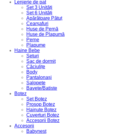
Lenjerie de pat
Set 3 Unități
Set 6 Unități
Apărătoare Pătuț
Cearșafuri
Huse de Pernă
Huse de Plapumă
Perne
Plapume
Haine Bebe
Seturi
Sac de dormit
Căciulițe
Body
Pantalonași
Salopete
Bavete/Batiste
Botez
Set Botez
Prosop Botez
Hainute Botez
Cuverturi Botez
Accesorii Botez
Accesorii
Babynest