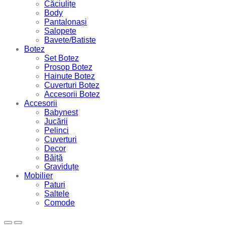
Căciulițe
Body
Pantalonași
Salopete
Bavete/Batiste
Botez
Set Botez
Prosop Botez
Hainute Botez
Cuverturi Botez
Accesorii Botez
Accesorii
Babynest
Jucării
Pelinci
Cuverturi
Decor
Băiță
Graviduțe
Mobilier
Paturi
Saltele
Comode