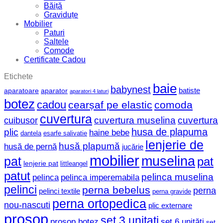
Băiță
Graviduțe
Mobilier
Paturi
Saltele
Comode
Certificate Cadou
Etichete
baie
babynest
batiste
aparatoare
aparator
aparatori 4 laturi
botez
cadou
cearșaf pe elastic
comoda
cuvertura
cuvertura muselina
cuvertura
cuibusor
husa de plapuma
plic
haine bebe
dantela
esarfe salivatie
lenjerie de
husă plapumă
husă de pernă
jucărie
mobilier
muselina
pat
pat
lenjerie pat
littleangel
patut
pelinca muselina
pelinca
pelinca imperemabila
pelinci
perna bebelus
perna
pelinci textile
perna gravide
perna ortopedica
nou-nascuti
plic externare
prosop
set 3 unitati
prosop botez
set 6 unități
set