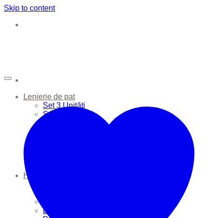
Skip to content
Lenjerie de pat
Set 3 Unități
Set 6 Unități
Apărătoare Pătuț
Cearșafuri
Huse de Pernă
Huse de Plapumă
Perne
Plapume
Haine Bebe
Seturi
Sac de dormit
Căciulițe
Body