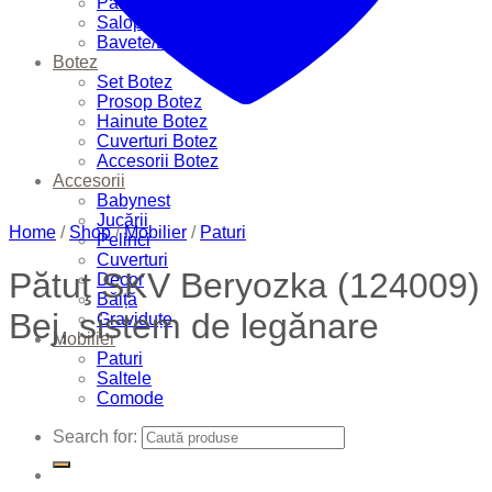
Pantalonași
Salopete
Bavete/Batiste
Botez
Set Botez
Prosop Botez
Hainute Botez
Cuverturi Botez
Accesorii Botez
Accesorii
Babynest
Jucării
Home
/
Shop
/
Mobilier
/
Paturi
Pelinci
Cuverturi
Pătuţ SKV Beryozka (124009)
Decor
Băiță
Bej, sistem de legănare
Graviduțe
Mobilier
Paturi
Saltele
Comode
Search for: