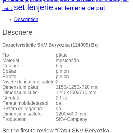
set lenjerie
set lenjerie de pat
botez
Description
Descriere
Caracteristicile SKV Beryozka (124009) Bej
Tip
pătuc
Material
mesteacăn
Culoare
bej
Spătar
pinion
Perete
pinion
Nivele de înălțime patului
2
Dimensiuni pătuț
1150x1250x720 mm
Dimensiuni cutie
1240x150x710 mm
Greutate
20 kg
Perete mobil/detașabil
da
Sistem de legănare
da
Dimensiuni saltelei
1200×600 mm
Producator
SKV-Company
Be the first to review “Pătuţ SKV Beryozka