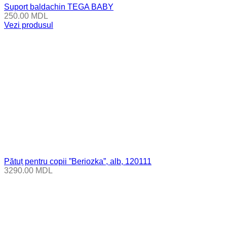
Suport baldachin TEGA BABY
250.00
MDL
Vezi produsul
Pătuț pentru copii ”Beriozka”, alb, 120111
3290.00
MDL