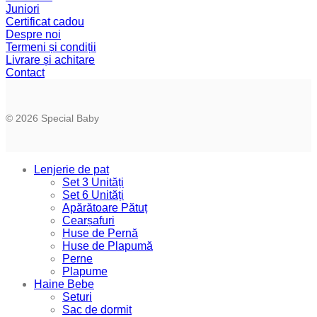
Juniori
Certificat cadou
Despre noi
Termeni și condiții
Livrare și achitare
Contact
© 2026 Special Baby
Lenjerie de pat
Set 3 Unități
Set 6 Unități
Apărătoare Pătuț
Cearșafuri
Huse de Pernă
Huse de Plapumă
Perne
Plapume
Haine Bebe
Seturi
Sac de dormit