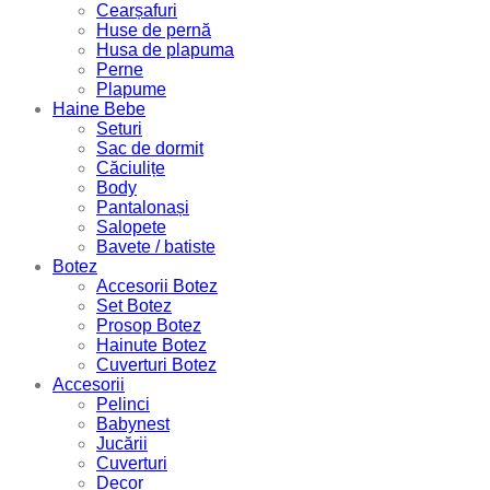
Cearșafuri
Huse de pernă
Husa de plapuma
Perne
Plapume
Haine Bebe
Seturi
Sac de dormit
Căciulițe
Body
Pantalonași
Salopete
Bavete / batiste
Botez
Accesorii Botez
Set Botez
Prosop Botez
Hainute Botez
Cuverturi Botez
Accesorii
Pelinci
Babynest
Jucării
Cuverturi
Decor