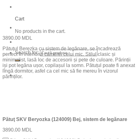
Cart
No products in the cart.
3890.00
MDL
Pătuțul Berezka cu sistem de legănare, se încadrează
Search for:
perfect în interiorul camerei celui mic. Stilul clasic și
minimalist, lasă loc de accesorii și pete de culoare. Părinții
iși pot legăna ușor, copilașul la somn. Pătuțul poate fi anexat
lîngă dormitor, asfel ca cel mic să fie mereu în vizorul
părinților.
Pătuţ SKV Beryozka (124009) Bej, sistem de legănare
3890.00
MDL