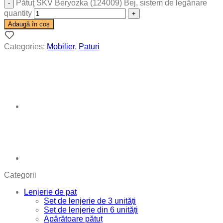
Pătuţ SKV Beryozka (124009) Bej, sistem de legănare
quantity
Adaugă în coș
Categories:
Mobilier
,
Paturi
Categorii
Lenjerie de pat
Set de lenjerie de 3 unități
Set de lenjerie din 6 unități
Apărătoare pătuț