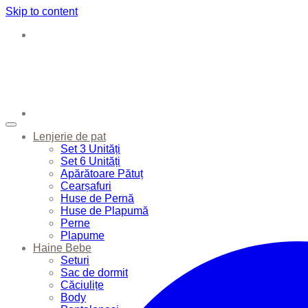
Skip to content
Lenjerie de pat
Set 3 Unități
Set 6 Unități
Apărătoare Pătuț
Cearșafuri
Huse de Pernă
Huse de Plapumă
Perne
Plapume
Haine Bebe
Seturi
Sac de dormit
Căciulițe
Body