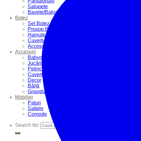
Pantalonași
Salopete
Bavete/Batiste
Botez
Set Botez
Prosop Botez
Hainute Botez
Cuverturi Botez
Accesorii Botez
Accesorii
Babynest
Jucării
Pelinci
Cuverturi
Decor
Băiță
Graviduțe
Mobilier
Paturi
Saltele
Comode
Search for: