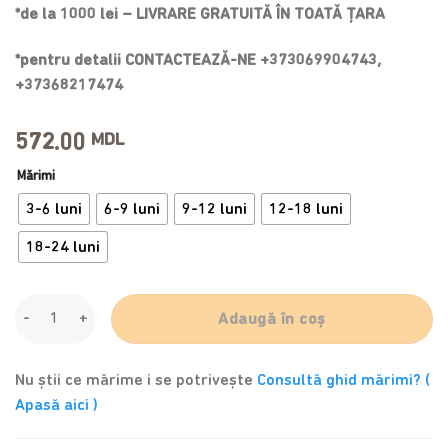
*de la 1000 lei – LIVRARE GRATUITĂ ÎN TOATĂ ȚARA
*pentru detalii CONTACTEAZĂ-NE +373069904743,
+37368217474
572.00
MDL
Mărimi
3-6 luni
6-9 luni
9-12 luni
12-18 luni
18-24 luni
Rochie botez, Christening Blessing Gown, albă quantity
Adaugă în coș
Nu știi ce mărime i se potrivește
Consultă ghid mărimi? (
Apasă aici )