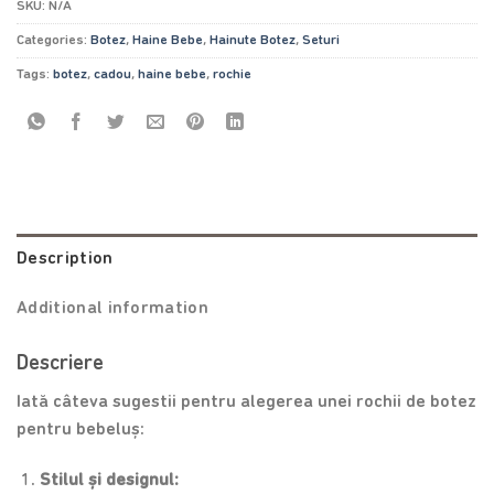
SKU:
N/A
Categories:
Botez
,
Haine Bebe
,
Hainute Botez
,
Seturi
Tags:
botez
,
cadou
,
haine bebe
,
rochie
Description
Additional information
Descriere
Iată câteva sugestii pentru alegerea unei rochii de botez
pentru bebeluș:
Stilul și designul: