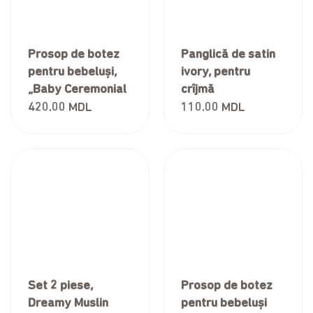
Prosop de botez
Panglică de satin
pentru bebeluși,
ivory, pentru
„Baby Ceremonial
crîjmă
Christening
420.00
MDL
110.00
MDL
Towel”, White
Cross collection,
90*90 cm
Set 2 piese,
Prosop de botez
Dreamy Muslin
pentru bebeluși