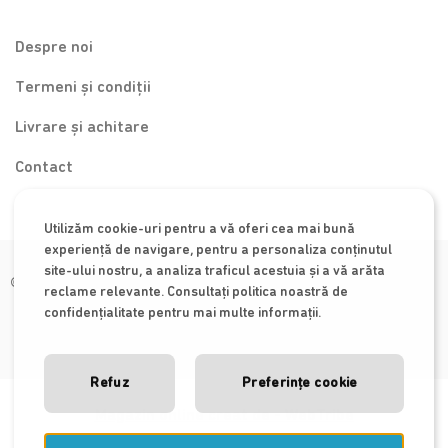
Despre noi
Termeni și condiții
Livrare și achitare
Contact
Utilizăm cookie-uri pentru a vă oferi cea mai bună
experiență de navigare, pentru a personaliza conținutul
site-ului nostru, a analiza traficul acestuia și a vă arăta
© 2026 Special Baby
reclame relevante. Consultați politica noastră de
confidențialitate pentru mai multe informații.
Refuz
Preferințe cookie
Magazin online creat de - WebTribe