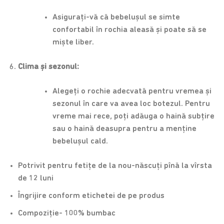
Asigurați-vă că bebelușul se simte
confortabil în rochia aleasă și poate să se
miște liber.
Clima și sezonul:
Alegeți o rochie adecvată pentru vremea și
sezonul în care va avea loc botezul. Pentru
vreme mai rece, poți adăuga o haină subțire
sau o haină deasupra pentru a menține
bebelușul cald.
Potrivit pentru fetițe de la nou-născuți pînă la vîrsta
de 12 luni
Îngrijire conform etichetei de pe produs
Compoziție- 100% bumbac