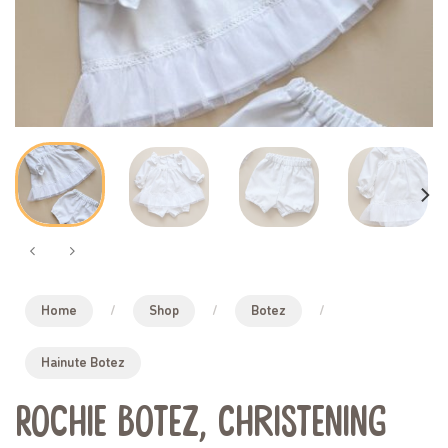
Home
/
Shop
/
Botez
/
Hainute Botez
Rochie botez, Christening