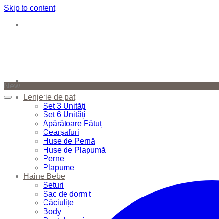
Skip to content
New
Lenjerie de pat
Set 3 Unități
Set 6 Unități
Apărătoare Pătuț
Cearșafuri
Huse de Pernă
Huse de Plapumă
Perne
Plapume
Haine Bebe
Seturi
Sac de dormit
Căciulițe
Body