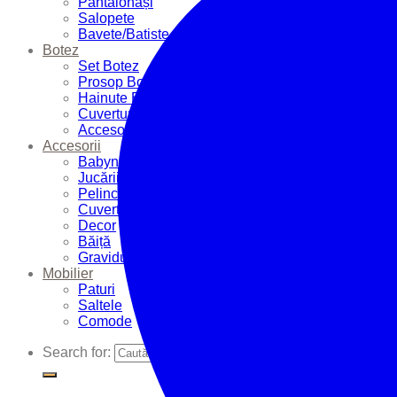
Pantalonași
Salopete
Bavete/Batiste
Botez
Set Botez
Prosop Botez
Hainute Botez
Cuverturi Botez
Accesorii Botez
Accesorii
Babynest
Jucării
Pelinci
Cuverturi
Decor
Băiță
Graviduțe
Mobilier
Paturi
Saltele
Comode
Search for: