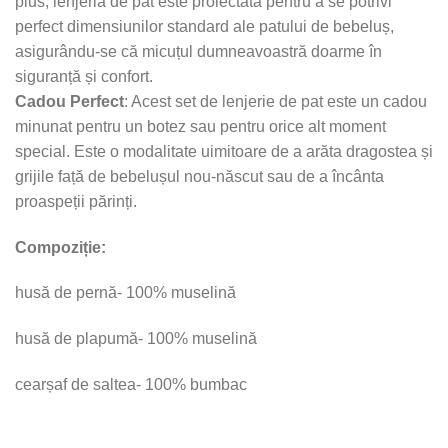
plus, lenjeria de pat este proiectată pentru a se potrivi
perfect dimensiunilor standard ale patului de bebeluș,
asigurându-se că micuțul dumneavoastră doarme în
siguranță și confort.
Cadou Perfect
: Acest set de lenjerie de pat este un cadou
minunat pentru un botez sau pentru orice alt moment
special. Este o modalitate uimitoare de a arăta dragostea și
grijile față de bebelușul nou-născut sau de a încânta
proaspeții părinți.
Compoziție:
husă de pernă- 100% muselină
husă de plapumă- 100% muselină
cearșaf de saltea- 100% bumbac