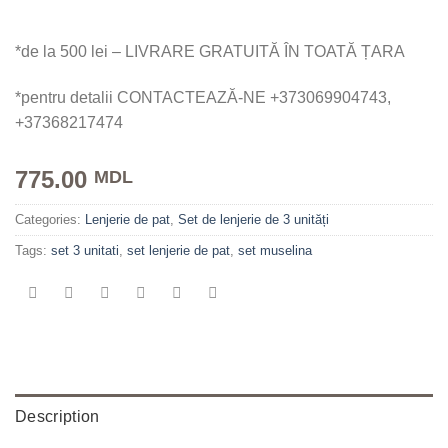
*de la 500 lei – LIVRARE GRATUITĂ ÎN TOATĂ ȚARA
*pentru detalii CONTACTEAZĂ-NE +373069904743,
+37368217474
775.00
MDL
Categories:
Lenjerie de pat
,
Set de lenjerie de 3 unități
Tags:
set 3 unitati
,
set lenjerie de pat
,
set muselina
Description