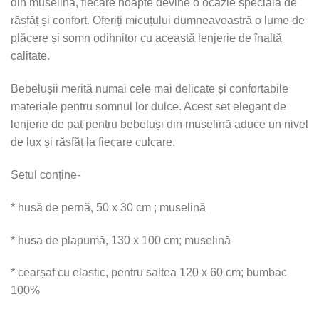
din muselină, fiecare noapte devine o ocazie specială de
răsfăț și confort. Oferiți micuțului dumneavoastră o lume de
plăcere și somn odihnitor cu această lenjerie de înaltă
calitate.
Bebelușii merită numai cele mai delicate și confortabile
materiale pentru somnul lor dulce. Acest set elegant de
lenjerie de pat pentru bebeluși din muselină aduce un nivel
de lux și răsfăț la fiecare culcare.
Setul conține-
* husă de pernă, 50 x 30 cm ; muselină
* husa de plapumă, 130 x 100 cm; muselină
* cearșaf cu elastic, pentru saltea 120 x 60 cm; bumbac
100%