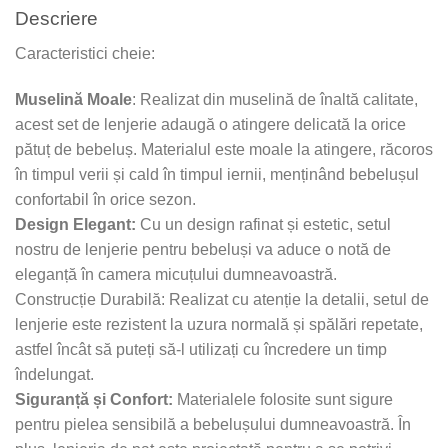
Descriere
Caracteristici cheie:
Muselină Moale
: Realizat din muselină de înaltă calitate,
acest set de lenjerie adaugă o atingere delicată la orice
pătuț de bebeluș. Materialul este moale la atingere, răcoros
în timpul verii și cald în timpul iernii, menținând bebelușul
confortabil în orice sezon.
Design Elegant:
Cu un design rafinat și estetic, setul
nostru de lenjerie pentru bebeluși va aduce o notă de
eleganță în camera micuțului dumneavoastră.
Construcție Durabilă: Realizat cu atenție la detalii, setul de
lenjerie este rezistent la uzura normală și spălări repetate,
astfel încât să puteți să-l utilizați cu încredere un timp
îndelungat.
Siguranță și Confort:
Materialele folosite sunt sigure
pentru pielea sensibilă a bebelușului dumneavoastră. În