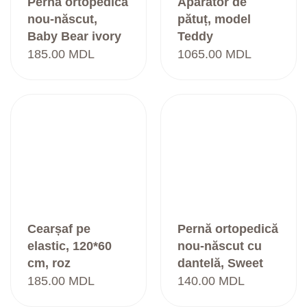
Pernă ortopedică
Apărător de
nou-născut,
pătuț, model
Baby Bear ivory
Teddy
185.00
MDL
1065.00
MDL
Cearșaf pe
Pernă ortopedică
elastic, 120*60
nou-născut cu
cm, roz
dantelă, Sweet
dreams, albastru
185.00
MDL
140.00
MDL