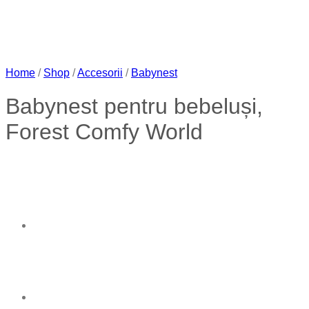
Home
/
Shop
/
Accesorii
/
Babynest
Babynest pentru bebeluși,
Forest Comfy World