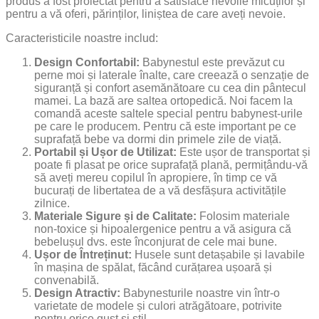
produs a fost proiectat pentru a satisface nevoile micuților și
pentru a vă oferi, părinților, liniștea de care aveți nevoie.
Caracteristicile noastre includ:
Design Confortabil:
Babynestul este prevăzut cu
perne moi și laterale înalte, care creează o senzație de
siguranță și confort asemănătoare cu cea din pântecul
mamei. La bază are saltea ortopedică. Noi facem la
comandă aceste saltele special pentru babynest-urile
pe care le producem. Pentru că este important pe ce
suprafață bebe va dormi din primele zile de viață.
Portabil și Ușor de Utilizat:
Este ușor de transportat și
poate fi plasat pe orice suprafață plană, permițându-vă
să aveți mereu copilul în apropiere, în timp ce vă
bucurați de libertatea de a vă desfășura activitățile
zilnice.
Materiale Sigure și de Calitate:
Folosim materiale
non-toxice și hipoalergenice pentru a vă asigura că
bebelușul dvs. este înconjurat de cele mai bune.
Ușor de Întreținut:
Husele sunt detașabile și lavabile
în mașina de spălat, făcând curățarea ușoară și
convenabilă.
Design Atractiv:
Babynesturile noastre vin într-o
varietate de modele și culori atrăgătoare, potrivite
pentru orice gust și stil.