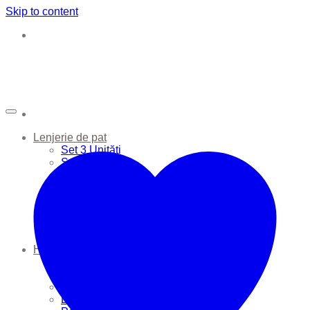
Skip to content
Lenjerie de pat
Set 3 Unități
Set 6 Unități
Apărătoare Pătuț
Cearșafuri
Huse de Pernă
Huse de Plapumă
Perne
Plapume
Haine Bebe
Seturi
Sac de dormit
Căciulițe
Body