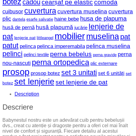
botez
cadou
cearșaf pe elastic
comoda
cuvertura
cuvertura muselina
cuvertura
cuibusor
husa de plapuma
plic
haine bebe
dantela
esarfe salivatie
lenjerie de
husă plapumă
husă de pernă
jucărie
mobilier
muselina
pat
pat
lenjerie pat
littleangel
patut
pelinca muselina
pelinca
pelinca imperemabila
pelinci
perna bebelus
perna
pelinci textile
perna gravide
perna ortopedica
nou-nascuti
plic externare
prosop
set 3 unitati
prosop botez
set 6 unități
set
set lenjerie
set lenjerie de pat
botez
Description
Descriere
Babynestul nostru este un adevărat cuib pentru bebelușii
dvs., creat cu atenție și dragoste pentru a oferi cel mai înalt
nivel de confort și siguranță. Fiecare detaliu al acestui