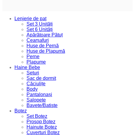
Lenjerie de pat
Set 3 Unități
Set 6 Unități
Apărătoare Pătuț
Cearșafuri
Huse de Pernă
Huse de Plapumă
Perne
Plapume
Haine Bebe
Seturi
Sac de dormit
Căciulițe
Body
Pantalonași
Salopete
Bavete/Batiste
Botez
Set Botez
Prosop Botez
Hainute Botez
Cuverturi Botez