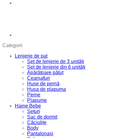
Categorii
Lenjerie de pat
Set de lenjerie de 3 unități
Set de lenjerie din 6 unități
Apărătoare pătuț
Cearșafuri
Huse de pernă
Husa de plapuma
Perne
Plapume
Haine Bebe
Seturi
Sac de dormit
Căciulițe
Body
Pantalonași