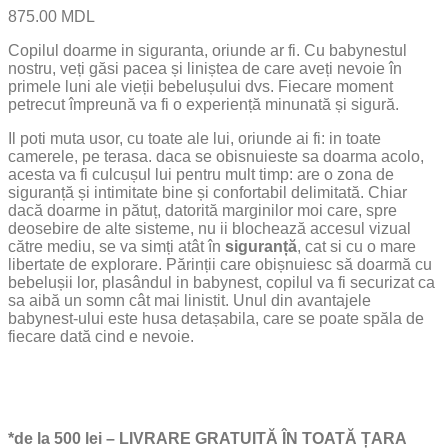
875.00
MDL
Copilul doarme in siguranta, oriunde ar fi. Cu babynestul
nostru, veți găsi pacea și liniștea de care aveți nevoie în
primele luni ale vieții bebelușului dvs. Fiecare moment
petrecut împreună va fi o experiență minunată și sigură.
Il poti muta usor, cu toate ale lui, oriunde ai fi: in toate
camerele, pe terasa. daca se obisnuieste sa doarma acolo,
acesta va fi culcușul lui pentru mult timp: are o zona de
siguranță și intimitate bine și confortabil delimitată. Chiar
dacă doarme in pătuț, datorită marginilor moi care, spre
deosebire de alte sisteme, nu ii blochează accesul vizual
către mediu, se va simți atât în
siguranță
, cat si cu o mare
libertate de explorare. Părinții care obișnuiesc să doarmă cu
bebelușii lor, plasândul in babynest, copilul va fi securizat ca
sa aibă un somn cât mai linistit. Unul din avantajele
babynest-ului este husa detașabila, care se poate spăla de
fiecare dată cind e nevoie.
*de la 500 lei – LIVRARE GRATUITĂ ÎN TOATĂ ȚARA