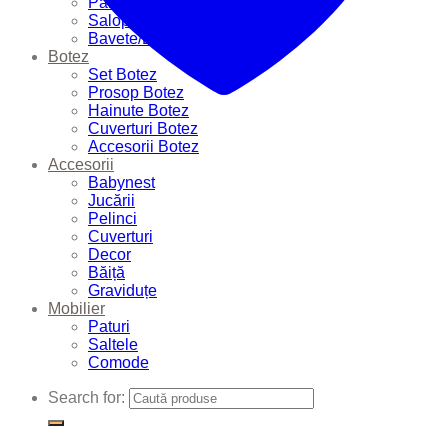
Pantalonași
Salopete
Bavete/Batiste
Botez
Set Botez
Prosop Botez
Hainute Botez
Cuverturi Botez
Accesorii Botez
Accesorii
Babynest
Jucării
Pelinci
Cuverturi
Decor
Băiță
Graviduțe
Mobilier
Paturi
Saltele
Comode
Search for: