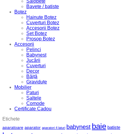
Salopete
Bavete / batiste
Botez
Hainute Botez
Cuverturi Botez
Accesorii Botez
Set Botez
Prosop Botez
Accesorii
Pelinci
Babynest
Jucării
Cuverturi
Decor
Băiță
Graviduțe
Mobilier
Paturi
Saltele
Comode
Certificate Cadou
Etichete
baie
babynest
batiste
aparatoare
aparator
aparatori 4 laturi