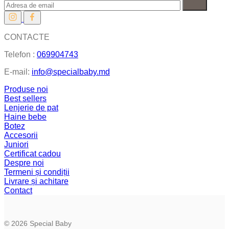
CONTACTE
Telefon :
069904743
E-mail:
info@specialbaby.md
Produse noi
Best sellers
Lenjerie de pat
Haine bebe
Botez
Accesorii
Juniori
Certificat cadou
Despre noi
Termeni și condiții
Livrare și achitare
Contact
© 2026 Special Baby