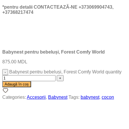
*pentru detalii CONTACTEAZĂ-NE +373069904743,
+37368217474
Babynest pentru bebeluși, Forest Comfy World
875.00
MDL
Babynest pentru bebeluși, Forest Comfy World quantity
Adaugă în coș
Categories:
Accesorii
,
Babynest
Tags:
babynest
,
cocon