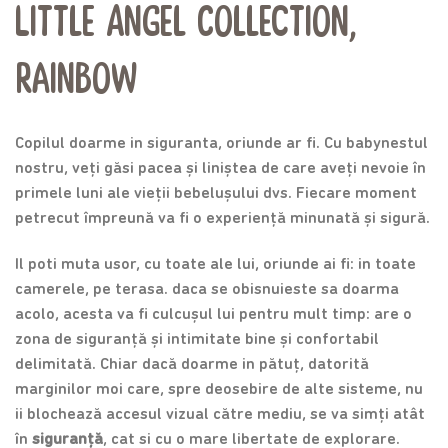
Little Angel Collection,
Rainbow
Copilul doarme in siguranta, oriunde ar fi. Cu babynestul
nostru, veți găsi pacea și liniștea de care aveți nevoie în
primele luni ale vieții bebelușului dvs. Fiecare moment
petrecut împreună va fi o experiență minunată și sigură.
Il poti muta usor, cu toate ale lui, oriunde ai fi: in toate
camerele, pe terasa. daca se obisnuieste sa doarma
acolo, acesta va fi culcușul lui pentru mult timp: are o
zona de siguranță și intimitate bine și confortabil
delimitată. Chiar dacă doarme in pătuț, datorită
marginilor moi care, spre deosebire de alte sisteme, nu
ii blochează accesul vizual către mediu, se va simți atât
în
siguranță
, cat si cu o mare libertate de explorare.