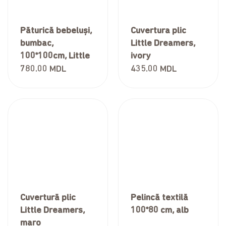
Păturică bebeluși,
Cuvertura plic
bumbac,
Little Dreamers,
100*100cm, Little
ivory
Angel Collection –
780.00
MDL
435.00
MDL
Funny Goose
Cuvertură plic
Pelincă textilă
Little Dreamers,
100*80 cm, alb
maro