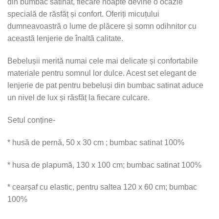
din bumbac satinat, fiecare noapte devine o ocazie
specială de răsfăț și confort. Oferiți micuțului
dumneavoastră o lume de plăcere și somn odihnitor cu
această lenjerie de înaltă calitate.
Bebelușii merită numai cele mai delicate și confortabile
materiale pentru somnul lor dulce. Acest set elegant de
lenjerie de pat pentru bebeluși din bumbac satinat aduce
un nivel de lux și răsfăț la fiecare culcare.
Setul conține-
* husă de pernă, 50 x 30 cm ; bumbac satinat 100%
* husa de plapumă, 130 x 100 cm; bumbac satinat 100%
* cearșaf cu elastic, pentru saltea 120 x 60 cm; bumbac
100%