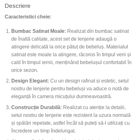
Descriere
Caracteristici cheie:
Bumbac Satinat Moale:
Realizat din bumbac satinat
de înaltă calitate, acest set de lenjerie adaugă o
atingere delicată la orice pătuț de bebeluș. Materialul
satinat este moale la atingere, răcoros în timpul verii și
cald în timpul iernii, menținând bebelușul confortabil în
orice sezon.
Design Elegant:
Cu un design rafinat și estetic, setul
nostru de lenjerie pentru bebeluși va aduce o notă de
eleganță în camera micuțului dumneavoastră.
Construcție Durabilă:
Realizat cu atenție la detalii,
setul nostru de lenjerie este rezistent la uzura normală
și spălări repetate, astfel încât să puteți să-l utilizați cu
încredere un timp îndelungat.