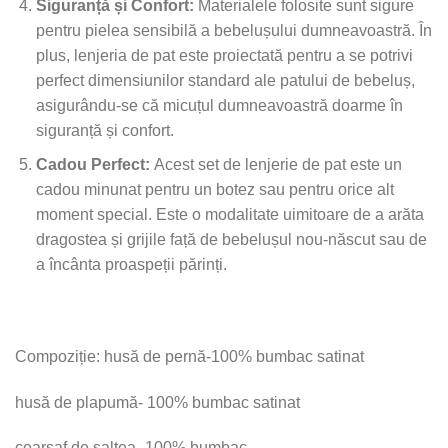
Siguranță și Confort:
Materialele folosite sunt sigure
pentru pielea sensibilă a bebelușului dumneavoastră. În
plus, lenjeria de pat este proiectată pentru a se potrivi
perfect dimensiunilor standard ale patului de bebeluș,
asigurându-se că micuțul dumneavoastră doarme în
siguranță și confort.
Cadou Perfect:
Acest set de lenjerie de pat este un
cadou minunat pentru un botez sau pentru orice alt
moment special. Este o modalitate uimitoare de a arăta
dragostea și grijile față de bebelușul nou-născut sau de
a încânta proaspeții părinți.
Compoziție: husă de pernă-100% bumbac satinat
husă de plapumă- 100% bumbac satinat
cearșaf de saltea- 100% bumbac