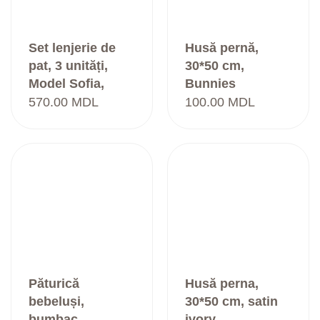
Set lenjerie de
Husă pernă,
pat, 3 unități,
30*50 cm,
Model Sofia,
Bunnies
ivory
570.00
MDL
100.00
MDL
Păturică
Husă perna,
bebeluși,
30*50 cm, satin
bumbac,
ivory