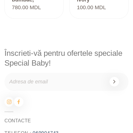
100*100cm, Little
780.00
MDL
100.00
MDL
Angel Collection,
Unicorns
Înscrieti-vă pentru ofertele speciale
Special Baby!
CONTACTE