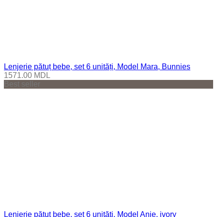
Lenjerie pătuț bebe, set 6 unități, Model Mara, Bunnies
1571.00
MDL
Best seller
Lenjerie pătuț bebe, set 6 unități, Model Anie, ivory