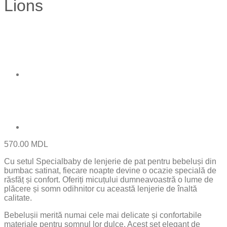
Lions
570.00
MDL
Cu setul Specialbaby de lenjerie de pat pentru bebeluși din
bumbac satinat, fiecare noapte devine o ocazie specială de
răsfăț și confort. Oferiți micuțului dumneavoastră o lume de
plăcere și somn odihnitor cu această lenjerie de înaltă
calitate.
Bebelușii merită numai cele mai delicate și confortabile
materiale pentru somnul lor dulce. Acest set elegant de