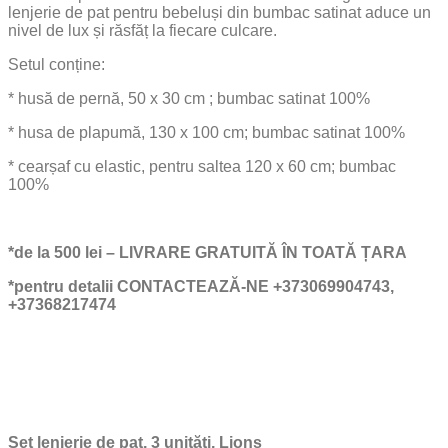
lenjerie de pat pentru bebeluși din bumbac satinat aduce un
nivel de lux și răsfăț la fiecare culcare.
Setul conține:
* husă de pernă, 50 x 30 cm ; bumbac satinat 100%
* husa de plapumă, 130 x 100 cm; bumbac satinat 100%
* cearșaf cu elastic, pentru saltea 120 x 60 cm; bumbac
100%
*de la 500 lei – LIVRARE GRATUITĂ ÎN TOATĂ ȚARA
*pentru detalii CONTACTEAZĂ-NE +373069904743,
+37368217474
Set lenjerie de pat, 3 unități, Lions