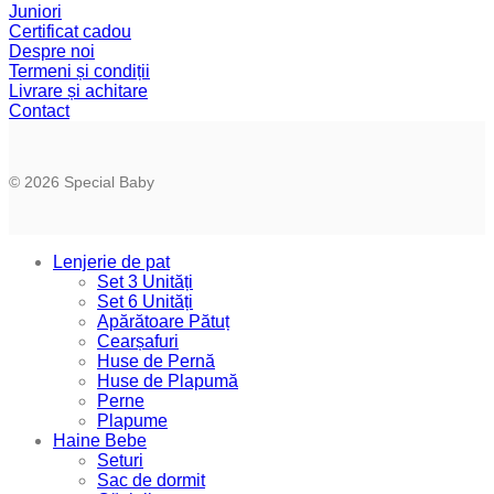
Juniori
Certificat cadou
Despre noi
Termeni și condiții
Livrare și achitare
Contact
© 2026 Special Baby
Lenjerie de pat
Set 3 Unități
Set 6 Unități
Apărătoare Pătuț
Cearșafuri
Huse de Pernă
Huse de Plapumă
Perne
Plapume
Haine Bebe
Seturi
Sac de dormit