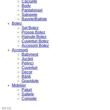
Căciulițe
Body
Pantalonași
Salopete
Bavete/Batiste
Botez
Set Botez
Prosop Botez
Hainute Botez
Cuverturi Botez
Accesorii Botez
Accesorii
Babynest
Jucării
Pelinci
Cuverturi
Decor
Băiță
Graviduțe
Mobilier
Paturi
Saltele
Comode