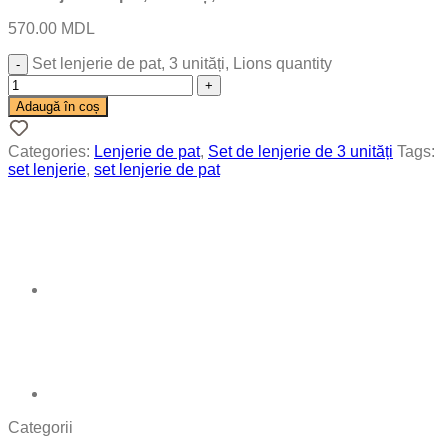
570.00
MDL
Set lenjerie de pat, 3 unități, Lions quantity
Adaugă în coș
Categories:
Lenjerie de pat
,
Set de lenjerie de 3 unități
Tags:
set lenjerie
,
set lenjerie de pat
Categorii