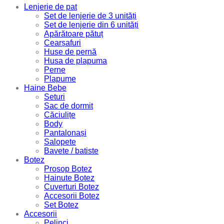
Lenjerie de pat
Set de lenjerie de 3 unități
Set de lenjerie din 6 unități
Apărătoare pătuț
Cearșafuri
Huse de pernă
Husa de plapuma
Perne
Plapume
Haine Bebe
Seturi
Sac de dormit
Căciulițe
Body
Pantalonași
Salopete
Bavete / batiste
Botez
Prosop Botez
Hainute Botez
Cuverturi Botez
Accesorii Botez
Set Botez
Accesorii
Pelinci