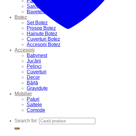
Pantalonași
Salopete
Bavete/Batiste
Botez
Set Botez
Prosop Botez
Hainute Botez
Cuverturi Botez
Accesorii Botez
Accesorii
Babynest
Jucării
Pelinci
Cuverturi
Decor
Băiță
Graviduțe
Mobilier
Paturi
Saltele
Comode
Search for: