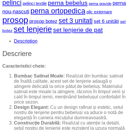
pelinci
perna bebelus
perna
pelinci textile
perna gravide
perna ortopedica
nou-nascuti
plic externare
prosop
set 3 unitati
prosop botez
set 6 unități
set
set lenjerie
set lenjerie de pat
botez
Description
Descriere
Caracteristici cheie:
Bumbac Satinat Moale:
Realizat din bumbac satinat
de înaltă calitate, acest set de lenjerie adaugă o
atingere delicată la orice pătuț de bebeluș. Materialul
satinat este moale la atingere, răcoros în timpul verii și
cald în timpul iernii, menținând bebelușul confortabil în
orice sezon.
Design Elegant:
Cu un design rafinat și estetic, setul
nostru de lenjerie pentru bebeluși va aduce o notă de
eleganță în camera micuțului dumneavoastră.
Construcție Durabilă:
Realizat cu atenție la detalii,
setul nostru de lenjerie este rezistent la uzura normală