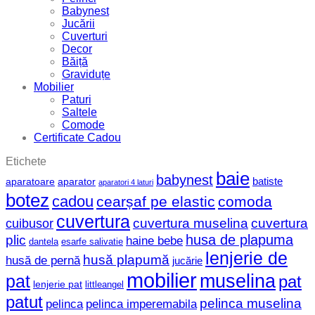
Babynest
Jucării
Cuverturi
Decor
Băiță
Graviduțe
Mobilier
Paturi
Saltele
Comode
Certificate Cadou
Etichete
baie
babynest
batiste
aparatoare
aparator
aparatori 4 laturi
botez
cadou
cearșaf pe elastic
comoda
cuvertura
cuvertura muselina
cuvertura
cuibusor
husa de plapuma
plic
haine bebe
dantela
esarfe salivatie
lenjerie de
husă plapumă
husă de pernă
jucărie
mobilier
muselina
pat
pat
lenjerie pat
littleangel
patut
pelinca muselina
pelinca
pelinca imperemabila