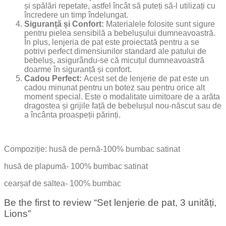
și spălări repetate, astfel încât să puteți să-l utilizați cu
încredere un timp îndelungat.
Siguranță și Confort:
Materialele folosite sunt sigure
pentru pielea sensibilă a bebelușului dumneavoastră.
În plus, lenjeria de pat este proiectată pentru a se
potrivi perfect dimensiunilor standard ale patului de
bebeluș, asigurându-se că micuțul dumneavoastră
doarme în siguranță și confort.
Cadou Perfect:
Acest set de lenjerie de pat este un
cadou minunat pentru un botez sau pentru orice alt
moment special. Este o modalitate uimitoare de a arăta
dragostea și grijile față de bebelușul nou-născut sau de
a încânta proaspeții părinți.
Compoziție: husă de pernă-100% bumbac satinat
husă de plapumă- 100% bumbac satinat
cearșaf de saltea- 100% bumbac
Be the first to review “Set lenjerie de pat, 3 unități,
Lions”