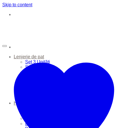
Skip to content
Lenjerie de pat
Set 3 Unități
Set 6 Unități
Apărătoare Pătuț
Cearșafuri
Huse de Pernă
Huse de Plapumă
Perne
Plapume
Haine Bebe
Seturi
Sac de dormit
Căciulițe
Body